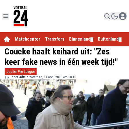
Matchcenter
Transfers
Binnenland
Buitenland
E
▼
▼
Coucke haalt keihard uit: "Zes
keer fake news in één week tijd!"
Jupiler Pro League
door
Admin
zaterdag, 14 april 2018 om 10:16