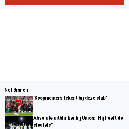
Net Binnen
'Koopmeiners tekent bij déze club'
Absolute uitblinker bij Union: "Hij heeft de
sleutels"