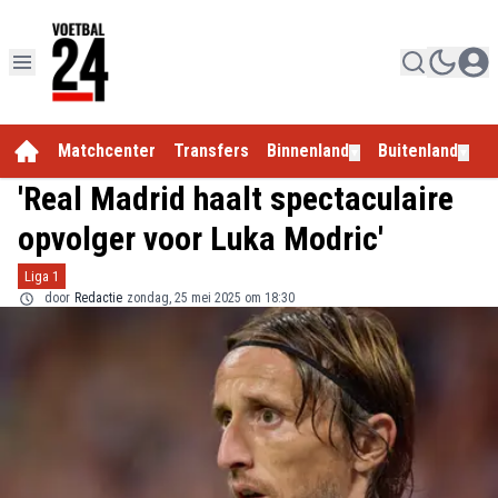
Matchcenter
Transfers
Binnenland
Buitenland
E
▼
▼
'Real Madrid haalt spectaculaire
opvolger voor Luka Modric'
Liga 1
door
Redactie
zondag, 25 mei 2025 om 18:30