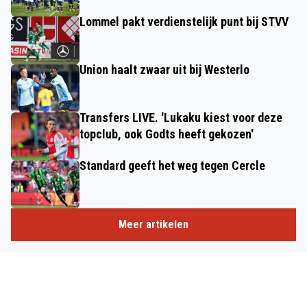
Lommel pakt verdienstelijk punt bij STVV
Union haalt zwaar uit bij Westerlo
Transfers LIVE. 'Lukaku kiest voor deze
topclub, ook Godts heeft gekozen'
Standard geeft het weg tegen Cercle
Meer artikelen