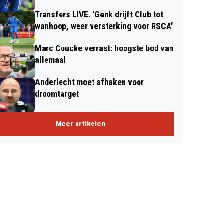
Transfers LIVE. 'Genk drijft Club tot
wanhoop, weer versterking voor RSCA'
Marc Coucke verrast: hoogste bod van
allemaal
Anderlecht moet afhaken voor
droomtarget
Meer artikelen