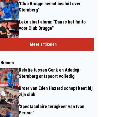
'Club Brugge neemt besluit over
Sternberg'
Leko slaat alarm: "Dan is het finito
voor Club Brugge"
Meer artikelen
 Binnen
Relatie tussen Genk en Adedeji-
Sternberg ontspoort volledig
Broer van Eden Hazard schopt keet bij
zijn club
'Spectaculaire terugkeer van Ivan
Perisic'