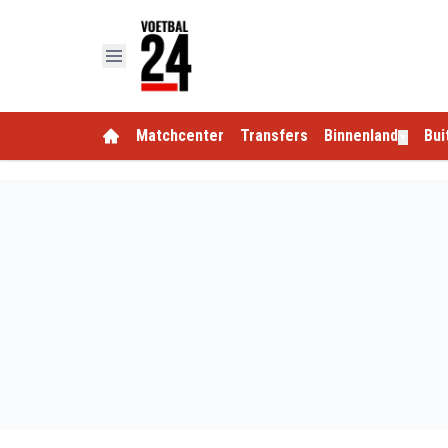
Matchcenter
Transfers
Binnenland
Bui
▼