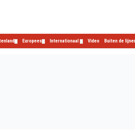
tenland
Europees
Internationaal
Video
Buiten de lijne
▼
▼
▼