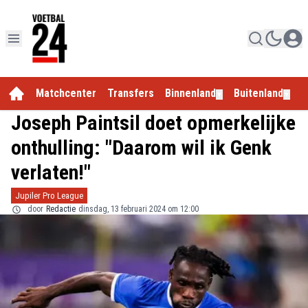
Matchcenter
Transfers
Binnenland
Buitenland
E
▼
▼
Joseph Paintsil doet opmerkelijke
onthulling: "Daarom wil ik Genk
verlaten!"
Jupiler Pro League
door
Redactie
dinsdag, 13 februari 2024 om 12:00