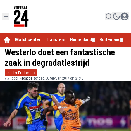
Matchcenter
Transfers
Binnenland
Buitenland
E
▼
▼
Westerlo doet een fantastische
zaak in degradatiestrijd
Jupiler Pro League
door
Redactie
zondag, 05 februari 2017 om 21:48