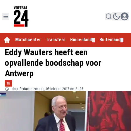
Matchcenter
Transfers
Binnenland
Buitenland
E
▼
▼
Eddy Wauters heeft een
opvallende boodschap voor
Antwerp
1B
door
Redactie
zondag, 05 februari 2017 om 21:35