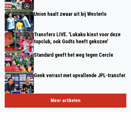
Union haalt zwaar uit bij Westerlo
Transfers LIVE. 'Lukaku kiest voor deze
topclub, ook Godts heeft gekozen'
Standard geeft het weg tegen Cercle
Genk verrast met opvallende JPL-transfer
Meer artikelen