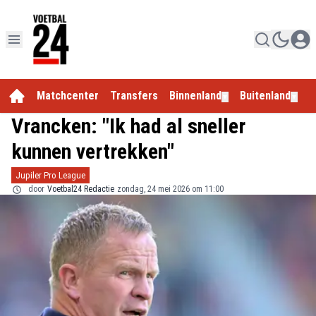
Matchcenter
Transfers
Binnenland
Buitenland
E
▼
▼
Vrancken: "Ik had al sneller
kunnen vertrekken"
Jupiler Pro League
door
Voetbal24 Redactie
zondag, 24 mei 2026 om 11:00