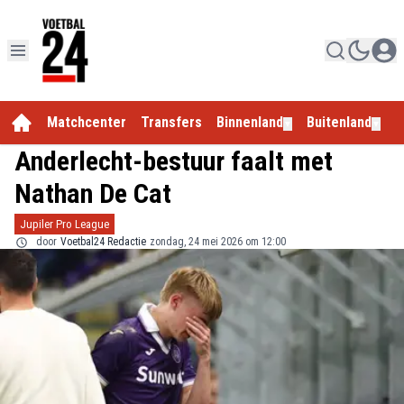
Matchcenter
Transfers
Binnenland
Buitenland
E
▼
▼
Anderlecht-bestuur faalt met
Nathan De Cat
Jupiler Pro League
door
Voetbal24 Redactie
zondag, 24 mei 2026 om 12:00