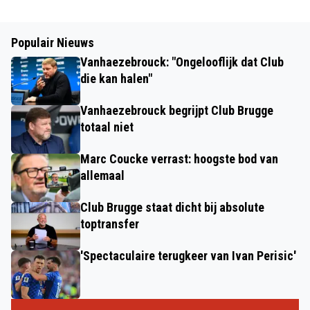
Populair Nieuws
Vanhaezebrouck: "Ongelooflijk dat Club
die kan halen"
Vanhaezebrouck begrijpt Club Brugge
totaal niet
Marc Coucke verrast: hoogste bod van
allemaal
Club Brugge staat dicht bij absolute
toptransfer
'Spectaculaire terugkeer van Ivan Perisic'