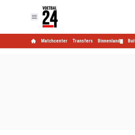
Matchcenter
Transfers
Binnenland
Bui
▼