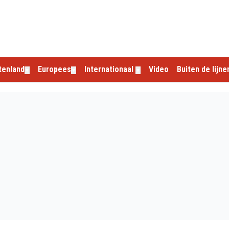
tenland
Europees
Internationaal
Video
Buiten de lijne
▼
▼
▼