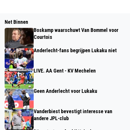
Net Binnen
Boskamp waarschuwt Van Bommel voor
Courtois
Anderlecht-fans begrijpen Lukaku niet
LIVE. AA Gent - KV Mechelen
Geen Anderlecht voor Lukaku
Vanderbiest bevestigt interesse van
andere JPL-club