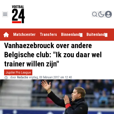
Matchcenter
Transfers
Binnenland
Buitenland
E
▼
▼
Vanhaezebrouck over andere
Belgische club: "Ik zou daar wel
trainer willen zijn"
Jupiler Pro League
door
Redactie
vrijdag, 03 februari 2017 om 12:40