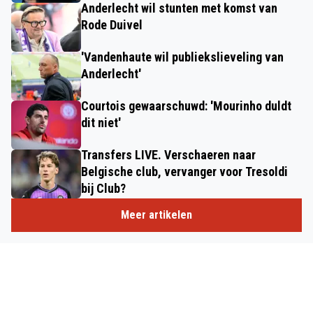
Anderlecht wil stunten met komst van
Rode Duivel
'Vandenhaute wil publiekslieveling van
Anderlecht'
Courtois gewaarschuwd: 'Mourinho duldt
dit niet'
Transfers LIVE. Verschaeren naar
Belgische club, vervanger voor Tresoldi
bij Club?
Meer artikelen