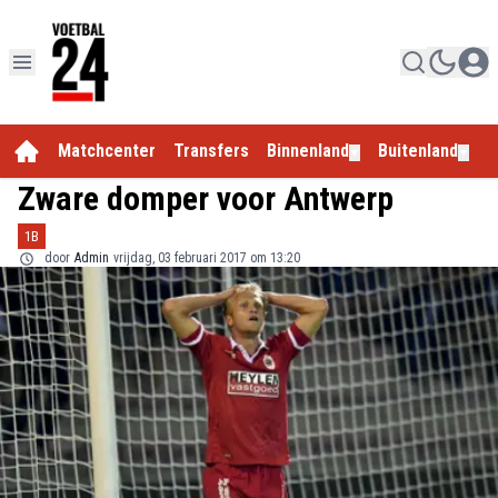
Matchcenter
Transfers
Binnenland
Buitenland
E
▼
▼
Zware domper voor Antwerp
1B
door
Admin
vrijdag, 03 februari 2017 om 13:20