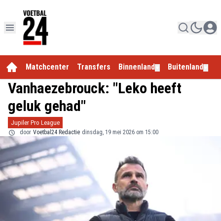
Matchcenter
Transfers
Binnenland
Buitenland
E
▼
▼
Vanhaezebrouck: "Leko heeft
geluk gehad"
Jupiler Pro League
door
Voetbal24 Redactie
dinsdag, 19 mei 2026 om 15:00