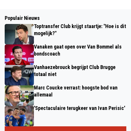
Populair Nieuws
Toptransfer Club krijgt staartje: "Hoe is dit
mogelijk?"
Vanaken gaat open over Van Bommel als
bondscoach
Vanhaezebrouck begrijpt Club Brugge
totaal niet
Marc Coucke verrast: hoogste bod van
allemaal
'Spectaculaire terugkeer van Ivan Perisic'