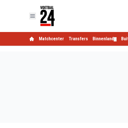
Matchcenter
Transfers
Binnenland
Bui
▼