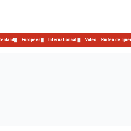
tenland
Europees
Internationaal
Video
Buiten de lijne
▼
▼
▼