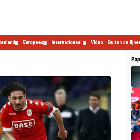
tenland
Europees
Internationaal
Video
Buiten de lijne
▼
▼
▼
Pop