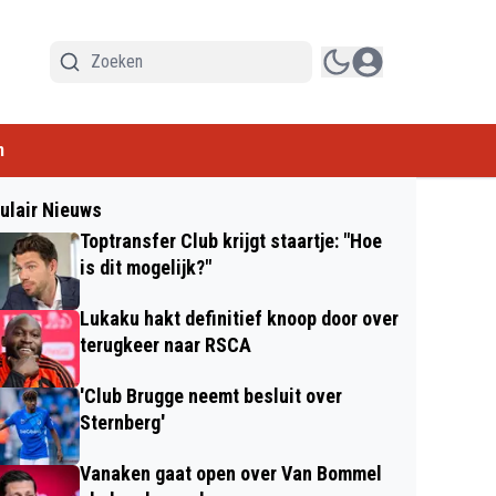
n
ulair Nieuws
Toptransfer Club krijgt staartje: "Hoe
is dit mogelijk?"
Lukaku hakt definitief knoop door over
terugkeer naar RSCA
'Club Brugge neemt besluit over
Sternberg'
Vanaken gaat open over Van Bommel