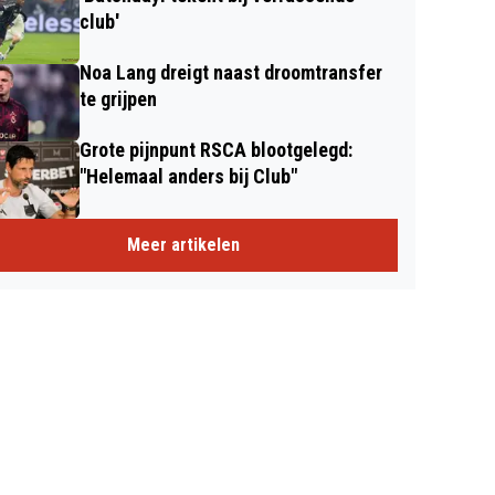
club'
Noa Lang dreigt naast droomtransfer
te grijpen
Grote pijnpunt RSCA blootgelegd:
"Helemaal anders bij Club"
Meer artikelen