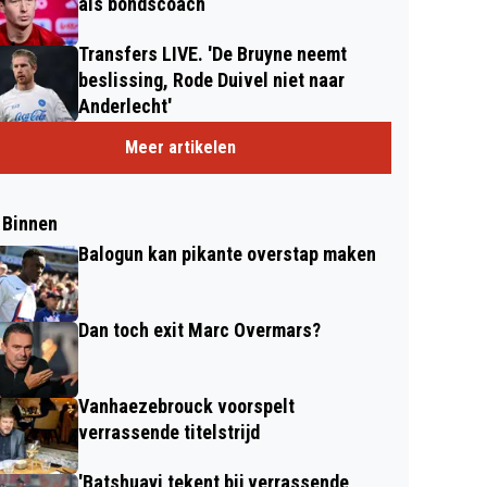
als bondscoach
Transfers LIVE. 'De Bruyne neemt
beslissing, Rode Duivel niet naar
Anderlecht'
Meer artikelen
 Binnen
Balogun kan pikante overstap maken
Dan toch exit Marc Overmars?
Vanhaezebrouck voorspelt
verrassende titelstrijd
'Batshuayi tekent bij verrassende