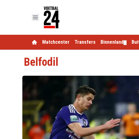
Matchcenter
Transfers
Binnenland
Bui
▼
Belfodil