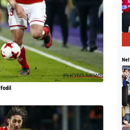
Net
fodil