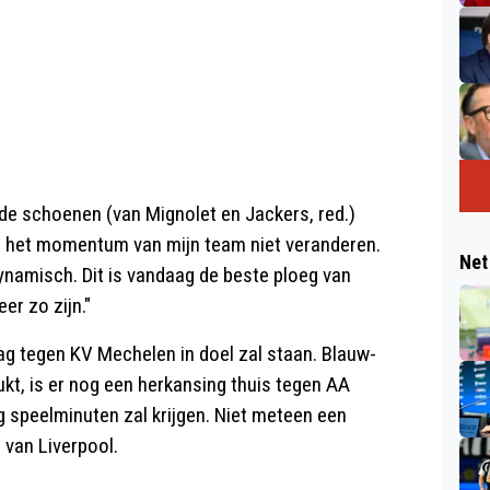
ide schoenen (van Mignolet en Jackers, red.)
lde het momentum van mijn team niet veranderen.
Net
namisch. Dit is vandaag de beste ploeg van
er zo zijn."
ag tegen KV Mechelen in doel zal staan. Blauw-
ukt, is er nog een herkansing thuis tegen AA
g speelminuten zal krijgen. Niet meteen een
van Liverpool.