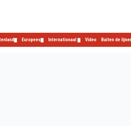
tenland
Europees
Internationaal
Video
Buiten de lijne
▼
▼
▼