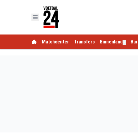
Matchcenter
Transfers
Binnenland
Bui
▼