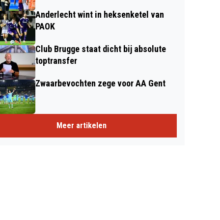
Anderlecht wint in heksenketel van
PAOK
Club Brugge staat dicht bij absolute
toptransfer
Zwaarbevochten zege voor AA Gent
Meer artikelen