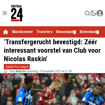
Matchcenter
Transfers
Binnenland
Buitenland
E
▼
▼
‘Transfergerucht bevestigd: Zéér
interessant voorstel van Club voor
Nicolas Raskin’
Jupiler Pro League
door
Redactie
maandag, 19 december 2022 om 21:00