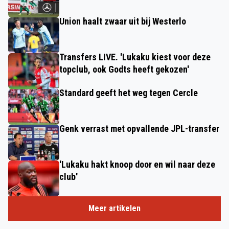
Union haalt zwaar uit bij Westerlo
Transfers LIVE. 'Lukaku kiest voor deze
topclub, ook Godts heeft gekozen'
Standard geeft het weg tegen Cercle
Genk verrast met opvallende JPL-transfer
'Lukaku hakt knoop door en wil naar deze
club'
Meer artikelen