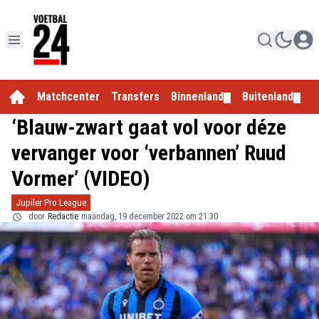
Matchcenter
Transfers
Binnenland
Buitenland
E
▼
▼
‘Blauw-zwart gaat vol voor déze
vervanger voor ‘verbannen’ Ruud
Vormer’ (VIDEO)
Jupiler Pro League
door
Redactie
maandag, 19 december 2022 om 21:30