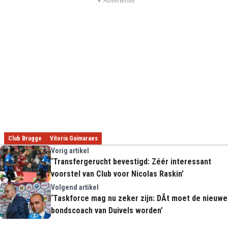
▼ Advertentie
Club Brugge
Vitoria Guimaraes
Vorig artikel
‘Transfergerucht bevestigd: Zéér interessant
voorstel van Club voor Nicolas Raskin’
Volgend artikel
‘Taskforce mag nu zeker zijn: DÃt moet de nieuwe
bondscoach van Duivels worden’