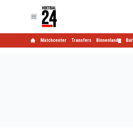
Matchcenter
Transfers
Binnenland
Bui
▼