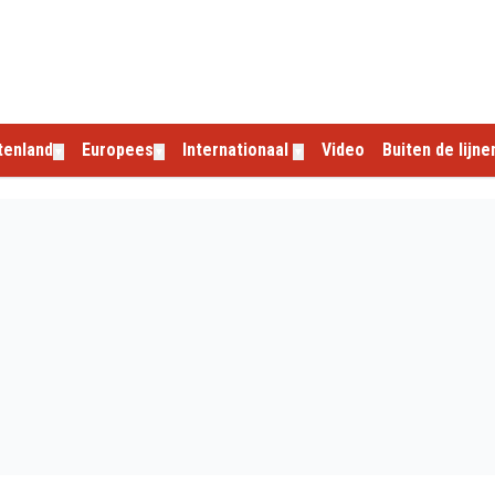
tenland
Europees
Internationaal
Video
Buiten de lijne
▼
▼
▼