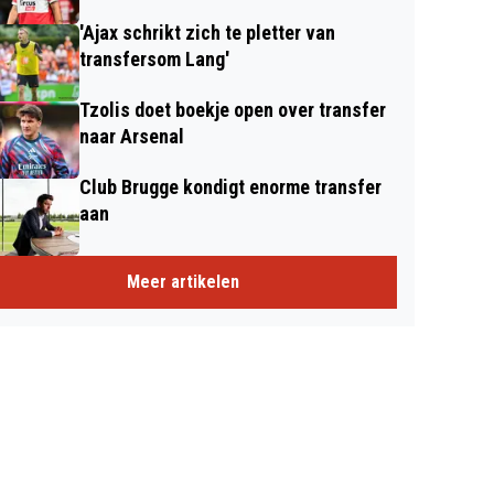
'Ajax schrikt zich te pletter van
transfersom Lang'
Tzolis doet boekje open over transfer
naar Arsenal
Club Brugge kondigt enorme transfer
aan
Meer artikelen