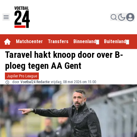
Matchcenter
Transfers
Binnenland
Buitenland
E
▼
▼
Taravel hakt knoop door over B-
ploeg tegen AA Gent
Jupiler Pro League
door
Voetbal24 Redactie
vrijdag, 08 mei 2026 om 15:00