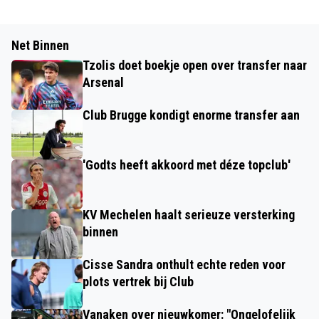
Net Binnen
Tzolis doet boekje open over transfer naar
Arsenal
Club Brugge kondigt enorme transfer aan
'Godts heeft akkoord met déze topclub'
KV Mechelen haalt serieuze versterking
binnen
Cisse Sandra onthult echte reden voor
plots vertrek bij Club
Vanaken over nieuwkomer: "Ongelofelijk