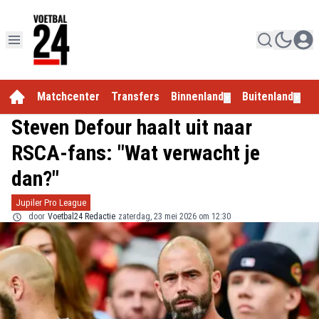
Matchcenter
Transfers
Binnenland
Buitenland
E
▼
▼
Steven Defour haalt uit naar
RSCA-fans: "Wat verwacht je
dan?"
Jupiler Pro League
door
Voetbal24 Redactie
zaterdag, 23 mei 2026 om 12:30