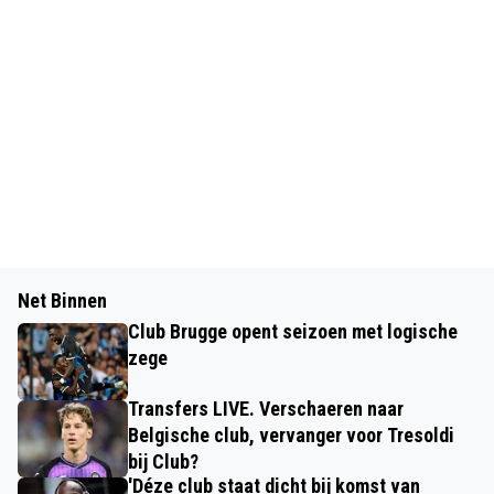
Net Binnen
Club Brugge opent seizoen met logische
zege
Transfers LIVE. Verschaeren naar
Belgische club, vervanger voor Tresoldi
bij Club?
'Déze club staat dicht bij komst van