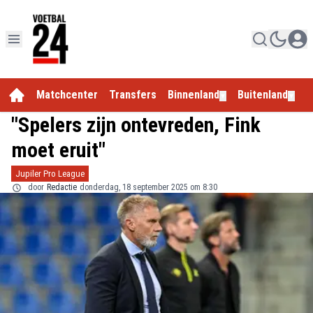
Matchcenter
Transfers
Binnenland
Buitenland
E
▼
▼
"Spelers zijn ontevreden, Fink
moet eruit"
Jupiler Pro League
door
Redactie
donderdag, 18 september 2025 om 8:30