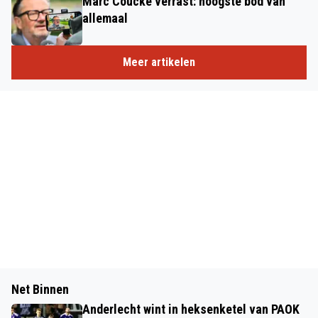
Marc Coucke verrast: hoogste bod van
allemaal
Meer artikelen
Net Binnen
Anderlecht wint in heksenketel van PAOK