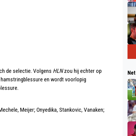
och de selectie. Volgens
HLN
zou hij echter op
Net
n hamstringblessure en wordt voorlopig
lessure.
Mechele, Meijer; Onyedika, Stankovic, Vanaken;