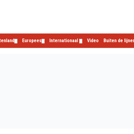
tenland
Europees
Internationaal
Video
Buiten de lijne
▼
▼
▼