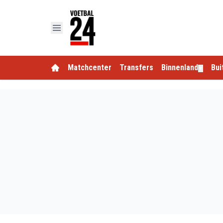
Matchcenter
Transfers
Binnenland
Bui
▼