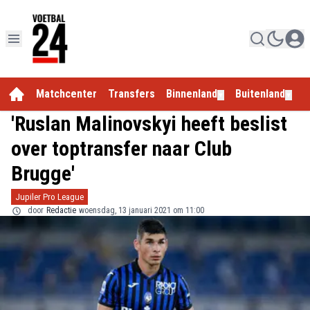
Matchcenter
Transfers
Binnenland
Buitenland
E
▼
▼
'Ruslan Malinovskyi heeft beslist
over toptransfer naar Club
Brugge'
Jupiler Pro League
door
Redactie
woensdag, 13 januari 2021 om 11:00