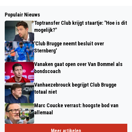
Populair Nieuws
Toptransfer Club krijgt staartje: "Hoe is dit
mogelijk?"
'Club Brugge neemt besluit over
Sternberg'
Vanaken gaat open over Van Bommel als
bondscoach
Vanhaezebrouck begrijpt Club Brugge
totaal niet
Marc Coucke verrast: hoogste bod van
allemaal
Meer artikelen