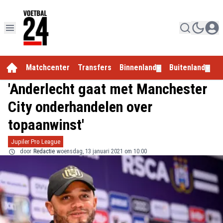
Matchcenter
Transfers
Binnenland
Buitenland
E
▼
▼
'Anderlecht gaat met Manchester
City onderhandelen over
topaanwinst'
Jupiler Pro League
door
Redactie
woensdag, 13 januari 2021 om 10:00