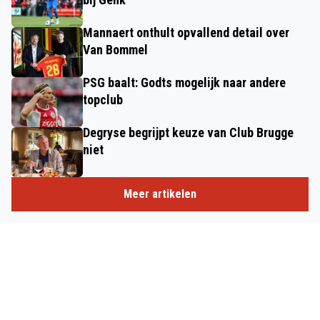
Mannaert onthult opvallend detail over
Van Bommel
PSG baalt: Godts mogelijk naar andere
topclub
Degryse begrijpt keuze van Club Brugge
niet
Meer artikelen