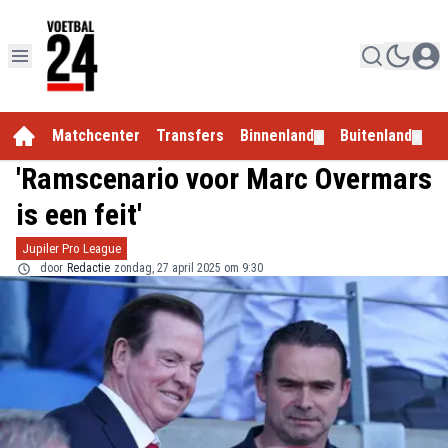
Matchcenter
Transfers
Binnenland
Buitenland
E
▼
▼
'Ramscenario voor Marc Overmars
is een feit'
Jupiler Pro League
door
Redactie
zondag, 27 april 2025 om 9:30