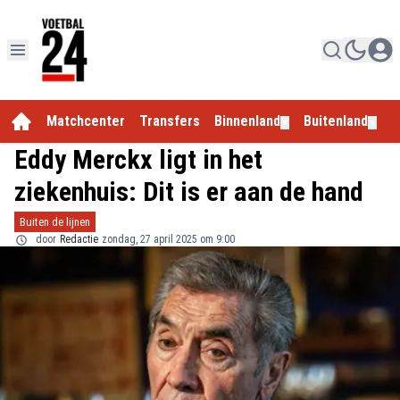
Matchcenter
Transfers
Binnenland
Buitenland
E
▼
▼
Eddy Merckx ligt in het
ziekenhuis: Dit is er aan de hand
Buiten de lijnen
door
Redactie
zondag, 27 april 2025 om 9:00