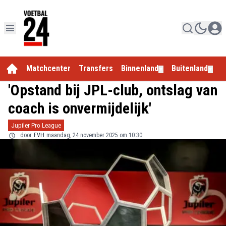
Matchcenter
Transfers
Binnenland
Buitenland
E
▼
▼
'Opstand bij JPL-club, ontslag van
coach is onvermijdelijk'
Jupiler Pro League
door
FVH
maandag, 24 november 2025 om 10:30