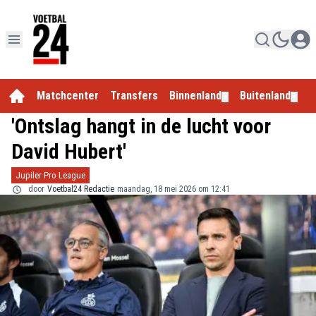
Matchcenter
Transfers
Binnenland
Buitenland
E
▼
▼
'Ontslag hangt in de lucht voor
David Hubert'
Jupiler Pro League
door
Voetbal24 Redactie
maandag, 18 mei 2026 om 12:41