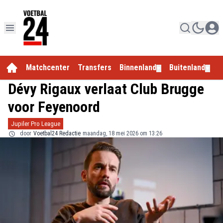
Matchcenter
Transfers
Binnenland
Buitenland
E
▼
▼
Dévy Rigaux verlaat Club Brugge
voor Feyenoord
Jupiler Pro League
door
Voetbal24 Redactie
maandag, 18 mei 2026 om 13:26