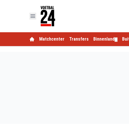
Matchcenter
Transfers
Binnenland
Bui
▼