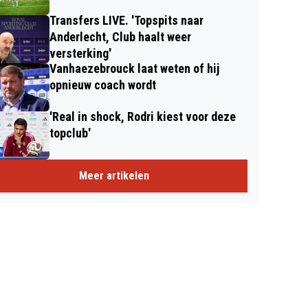
Transfers LIVE. 'Topspits naar
Anderlecht, Club haalt weer
versterking'
Vanhaezebrouck laat weten of hij
opnieuw coach wordt
'Real in shock, Rodri kiest voor deze
topclub'
Meer artikelen