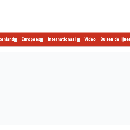
tenland
Europees
Internationaal
Video
Buiten de lijne
▼
▼
▼