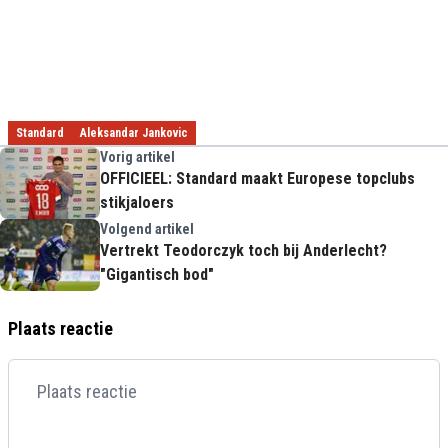
Standard
Aleksandar Jankovic
Vorig artikel
OFFICIEEL: Standard maakt Europese topclubs
stikjaloers
Volgend artikel
Vertrekt Teodorczyk toch bij Anderlecht?
"Gigantisch bod"
Plaats reactie