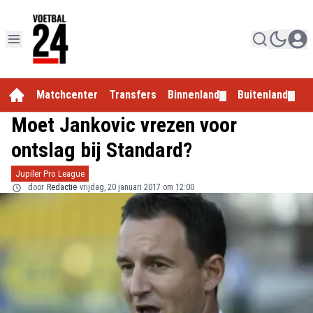
Matchcenter
Transfers
Binnenland
Buitenland
E
▼
▼
Moet Jankovic vrezen voor
ontslag bij Standard?
Jupiler Pro League
door
Redactie
vrijdag, 20 januari 2017 om 12:00