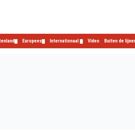
tenland
Europees
Internationaal
Video
Buiten de lijne
▼
▼
▼