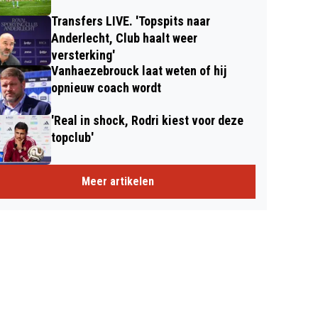
Transfers LIVE. 'Topspits naar
Anderlecht, Club haalt weer
versterking'
Vanhaezebrouck laat weten of hij
opnieuw coach wordt
'Real in shock, Rodri kiest voor deze
topclub'
Meer artikelen