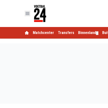
Matchcenter
Transfers
Binnenland
Bui
▼