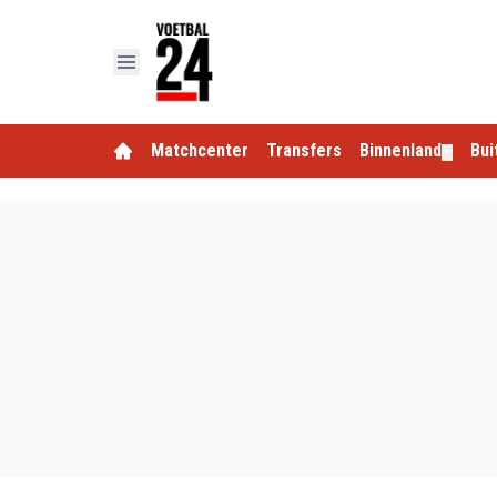
Matchcenter
Transfers
Binnenland
Bui
▼