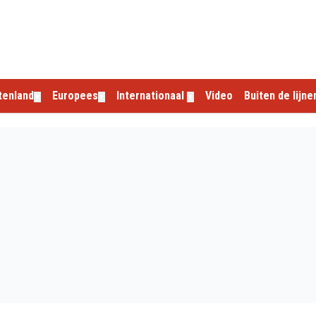
tenland
Europees
Internationaal
Video
Buiten de lijne
▼
▼
▼