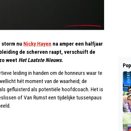
n storm nu
Nicky Hayen
na amper een halfjaar
ubleiding de scherven raapt, verschuift de
 zo weet
Het Laatste Nieuws
.
Pop
ortieve leiding in handen om de honneurs waar te
 wellicht hét moment van de waarheid; de
s gefluisterd als potentiële hoofdcoach. Het is
eslissen of Van Rumst een tijdelijke tussenpaus
deeld.