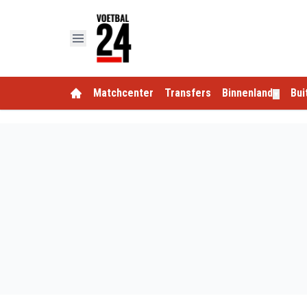
Matchcenter
Transfers
Binnenland
Bui
▼