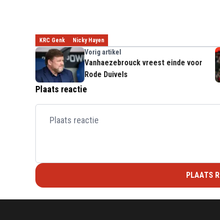
KRC Genk
Nicky Hayen
Vorig artikel
Vanhaezebrouck vreest einde voor
Rode Duivels
Plaats reactie
PLAATS R