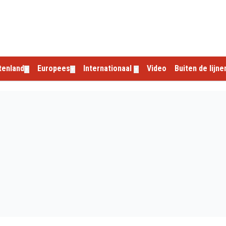
tenland
Europees
Internationaal
Video
Buiten de lijne
▼
▼
▼