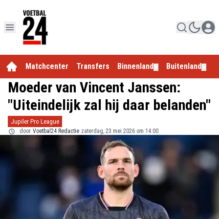
Matchcenter
Transfers
Binnenland
Buitenland
E
▼
▼
Moeder van Vincent Janssen:
"Uiteindelijk zal hij daar belanden"
Jupiler Pro League
door
Voetbal24 Redactie
zaterdag, 23 mei 2026 om 14:00