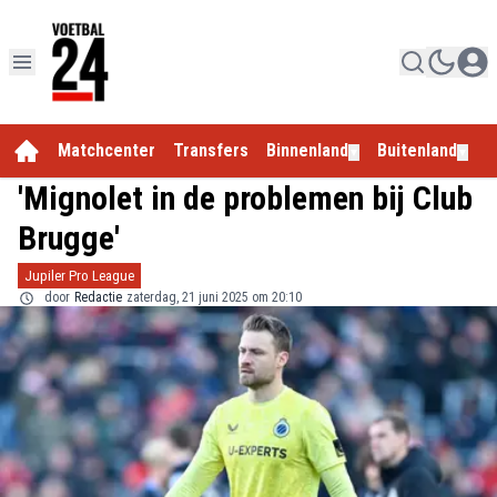
Matchcenter
Transfers
Binnenland
Buitenland
E
▼
▼
'Mignolet in de problemen bij Club
Brugge'
Jupiler Pro League
door
Redactie
zaterdag, 21 juni 2025 om 20:10