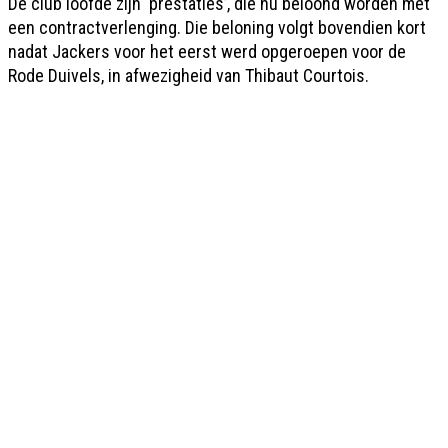
De club loofde zijn ‘prestaties’, die nu beloond worden met
een contractverlenging. Die beloning volgt bovendien kort
nadat Jackers voor het eerst werd opgeroepen voor de
Rode Duivels, in afwezigheid van Thibaut Courtois.