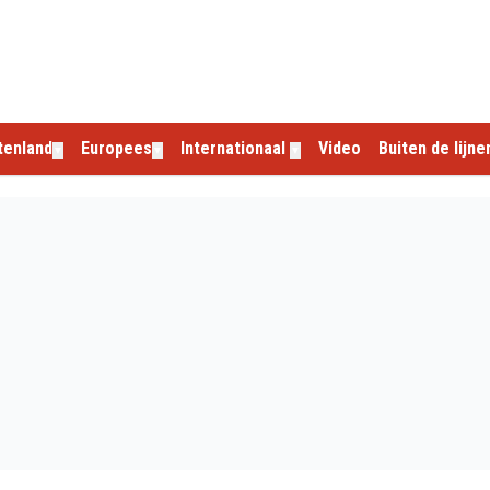
tenland
Europees
Internationaal
Video
Buiten de lijne
▼
▼
▼