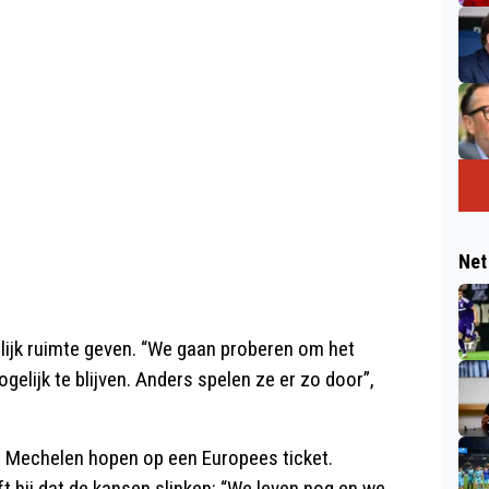
Net
lijk ruimte geven. “We gaan proberen om het
elijk te blijven. Anders spelen ze er zo door”,
t Mechelen hopen op een Europees ticket.
ft hij dat de kansen slinken: “We leven nog en we