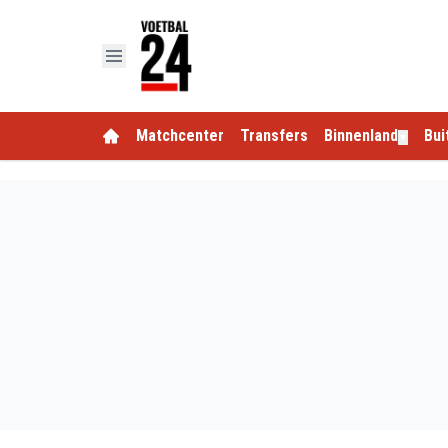
Matchcenter
Transfers
Binnenland
Bui
▼