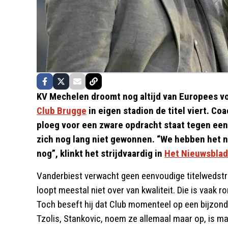
KV Mechelen droomt nog altijd van Europees vo
Club Brugge
in eigen stadion de titel viert. Co
ploeg voor een zware opdracht staat tegen een
zich nog lang niet gewonnen. “We hebben het n
nog”, klinkt het strijdvaardig in
Het Nieuwsblad
Vanderbiest verwacht geen eenvoudige titelwedst
loopt meestal niet over van kwaliteit. Die is vaak
Toch beseft hij dat Club momenteel op een bijzond
Tzolis, Stankovic, noem ze allemaal maar op, is ma