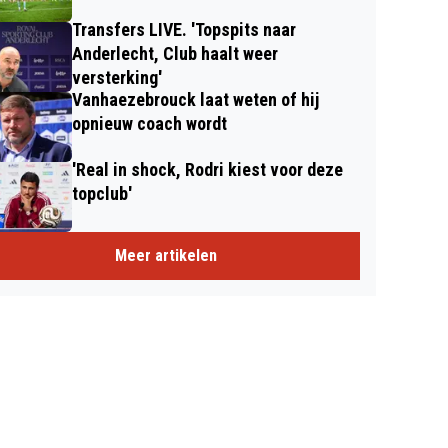
Transfers LIVE. 'Topspits naar
Anderlecht, Club haalt weer
versterking'
Vanhaezebrouck laat weten of hij
opnieuw coach wordt
'Real in shock, Rodri kiest voor deze
topclub'
Meer artikelen