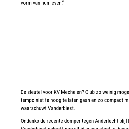
vorm van hun leven.”
De sleutel voor KV Mechelen? Club zo weinig moge
tempo niet te hoog te laten gaan en zo compact mog
waarschuwt Vanderbiest.
Ondanks de recente domper tegen Anderlecht blijf
Vanderbiest gelooft nog altijd in een stunt, al bese