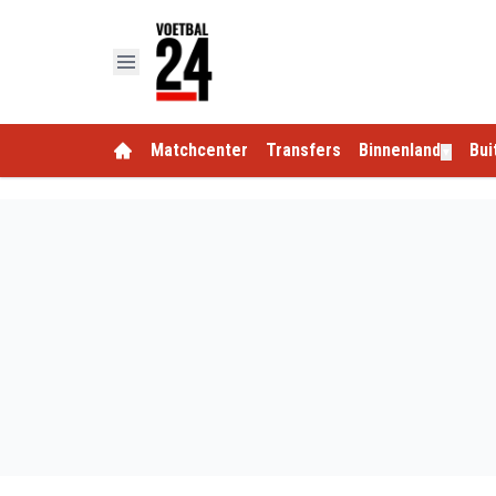
Matchcenter
Transfers
Binnenland
Bui
▼