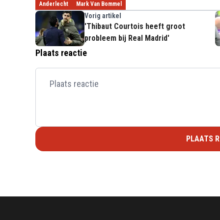
Anderlecht
Mark Van Bommel
Vorig artikel
'Thibaut Courtois heeft groot
probleem bij Real Madrid'
Plaats reactie
PLAATS R