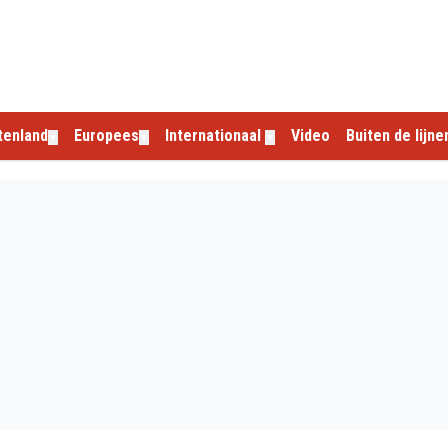
tenland
Europees
Internationaal
Video
Buiten de lijne
▼
▼
▼