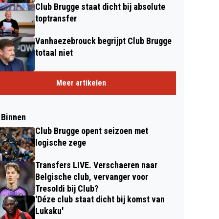
Club Brugge staat dicht bij absolute
toptransfer
Vanhaezebrouck begrijpt Club Brugge
totaal niet
Meer artikelen
 Binnen
Club Brugge opent seizoen met
logische zege
Transfers LIVE. Verschaeren naar
Belgische club, vervanger voor
Tresoldi bij Club?
'Déze club staat dicht bij komst van
Lukaku'