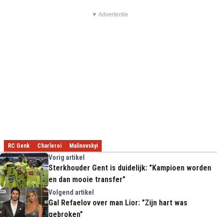
▼ Advertentie
RC Genk
Charleroi
Malinovskyi
Vorig artikel
Sterkhouder Gent is duidelijk: "Kampioen worden
en dan mooie transfer"
Volgend artikel
Gal Refaelov over man Lior: "Zijn hart was
gebroken"