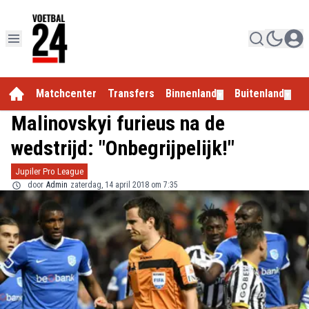
Matchcenter
Transfers
Binnenland
Buitenland
E
▼
▼
Malinovskyi furieus na de
wedstrijd: "Onbegrijpelijk!"
Jupiler Pro League
door
Admin
zaterdag, 14 april 2018 om 7:35