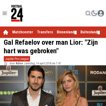
Matchcenter
Transfers
Binnenland
Buitenland
E
▼
▼
Gal Refaelov over man Lior: "Zijn
hart was gebroken"
Jupiler Pro League
door
Admin
zaterdag, 14 april 2018 om 7:47