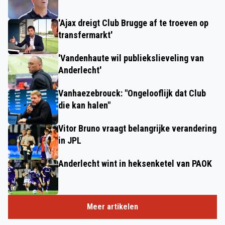
'Ajax dreigt Club Brugge af te troeven op
transfermarkt'
'Vandenhaute wil publiekslieveling van
Anderlecht'
Vanhaezebrouck: "Ongelooflijk dat Club
die kan halen"
Vitor Bruno vraagt belangrijke verandering
in JPL
Anderlecht wint in heksenketel van PAOK
Meer artikelen