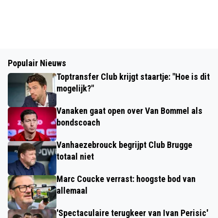
Populair Nieuws
Toptransfer Club krijgt staartje: "Hoe is dit
mogelijk?"
Vanaken gaat open over Van Bommel als
bondscoach
Vanhaezebrouck begrijpt Club Brugge
totaal niet
Marc Coucke verrast: hoogste bod van
allemaal
'Spectaculaire terugkeer van Ivan Perisic'