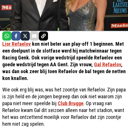
Lior Refaelov
kon niet beter aan play-off 1 beginnen. Met
een doelpunt in de slotfase werd hij matchwinnaar tegen
Racing Genk. Ook vorige wedstrijd speelde Refaelov een
goede wedstrijd tegen AA Gent. Zijn vrouw,
Gal Refaelov
,
was dan ook zeer blij toen Refaelov de bal tegen de netten
kon knallen.
Wie ook erg blij was, was het zoontje van Refaelov. Zijn papa
is zijn held en de jongen begreep dan ook niet waarom zijn
papa niet meer speelde bij
Club Brugge
. Op vraag van
Refaelov kwam Gal dit seizoen alleen naar het stadion, want
het was ontzettend moeilijk voor Refaelov dat zijn zoontje
hem niet zag spelen.