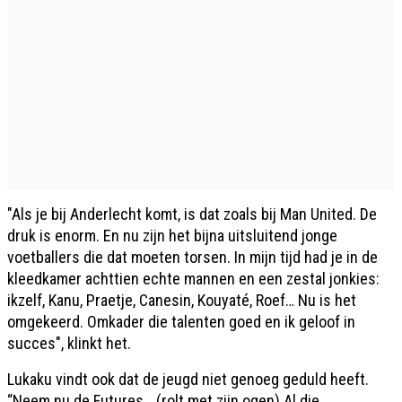
"Als je bij Anderlecht komt, is dat zoals bij Man United. De
druk is enorm. En nu zijn het bijna uitsluitend jonge
voetballers die dat moeten torsen. In mijn tijd had je in de
kleedkamer achttien echte mannen en een zestal jonkies:
ikzelf, Kanu, Praetje, Canesin, Kouyaté, Roef… Nu is het
omgekeerd. Omkader die talenten goed en ik geloof in
succes", klinkt het.
Lukaku vindt ook dat de jeugd niet genoeg geduld heeft.
“Neem nu de Futures… (rolt met zijn ogen) Al die