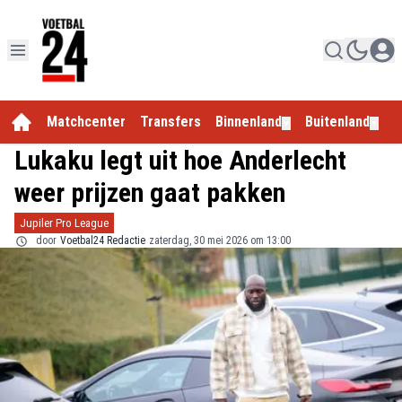
Matchcenter
Transfers
Binnenland
Buitenland
E
▼
▼
Lukaku legt uit hoe Anderlecht
weer prijzen gaat pakken
Jupiler Pro League
door
Voetbal24 Redactie
zaterdag, 30 mei 2026 om 13:00