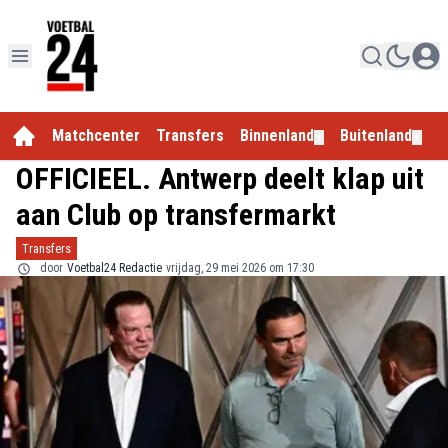
Matchcenter
Transfers
Binnenland
Buitenland
E
▼
▼
OFFICIEEL. Antwerp deelt klap uit
aan Club op transfermarkt
Transfers
door
Voetbal24 Redactie
vrijdag, 29 mei 2026 om 17:30