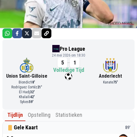
Pro League
24 mei 2026 om 18:30
5
1
Volledige Tijd
Union Saint-Gilloise
Anderlecht
Biondic
18
'
Kanate
75
'
Rodríguez Cortéz
21
'
El Hadj
32
'
Khalaili
42
'
Sykes
59
'
Tijdlijn
Opstelling
Statistieken
Gele Kaart
89
’