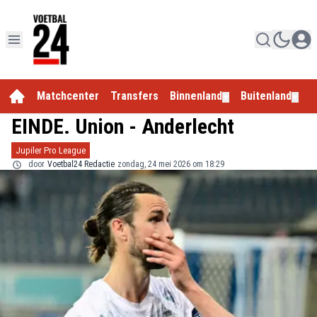
Matchcenter
Transfers
Binnenland
Buitenland
E
▼
▼
EINDE. Union - Anderlecht
Jupiler Pro League
door
Voetbal24 Redactie
zondag, 24 mei 2026 om 18:29