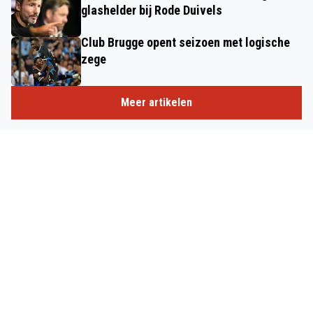
glashelder bij Rode Duivels
Club Brugge opent seizoen met logische
zege
Meer artikelen