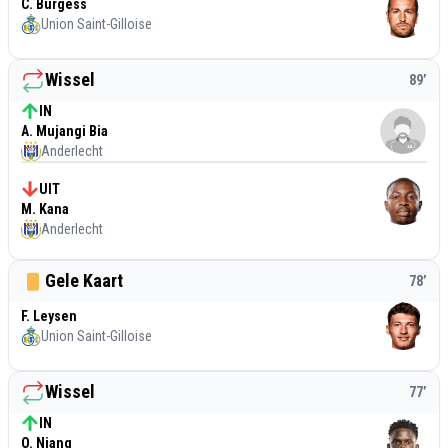
C. Burgess
Union Saint-Gilloise
Wissel
89
’
IN
A. Mujangi Bia
Anderlecht
UIT
M. Kana
Anderlecht
Gele Kaart
78
’
F. Leysen
Union Saint-Gilloise
Wissel
77
’
IN
O. Niang