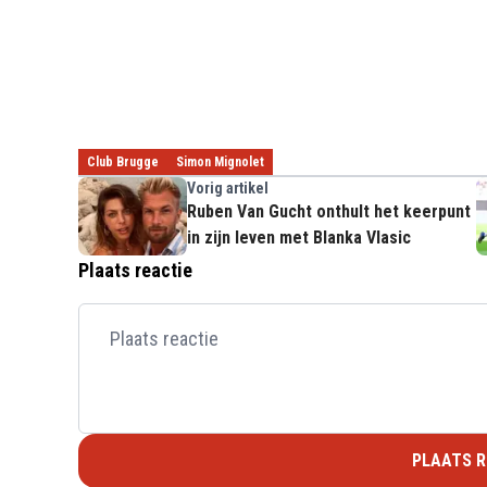
Club Brugge
Simon Mignolet
Vorig artikel
Ruben Van Gucht onthult het keerpunt
in zijn leven met Blanka Vlasic
Plaats reactie
PLAATS R