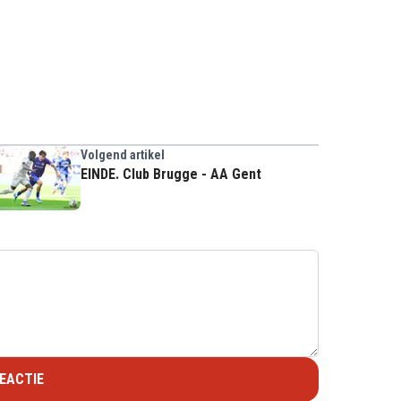
Volgend artikel
EINDE. Club Brugge - AA Gent
EACTIE