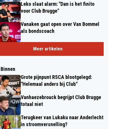
Leko slaat alarm: "Dan is het finito
voor Club Brugge"
Vanaken gaat open over Van Bommel
als bondscoach
Meer artikelen
 Binnen
Grote pijnpunt RSCA blootgelegd:
"Helemaal anders bij Club"
Vanhaezebrouck begrijpt Club Brugge
totaal niet
Terugkeer van Lukaku naar Anderlecht
in stroomversnelling?