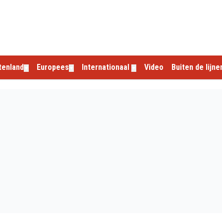
tenland
Europees
Internationaal
Video
Buiten de lijne
▼
▼
▼