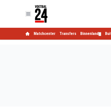
Matchcenter
Transfers
Binnenland
Bui
▼