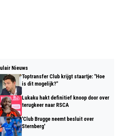
ulair Nieuws
Toptransfer Club krijgt staartje: "Hoe
is dit mogelijk?"
Lukaku hakt definitief knoop door over
terugkeer naar RSCA
'Club Brugge neemt besluit over
Sternberg'