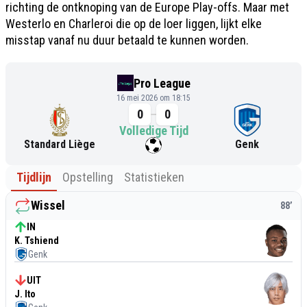
richting de ontknoping van de Europe Play-offs. Maar met
Westerlo en Charleroi die op de loer liggen, lijkt elke
misstap vanaf nu duur betaald te kunnen worden.
Pro League
16 mei 2026 om 18:15
0
0
Volledige Tijd
Standard Liège
Genk
Tijdlijn
Opstelling
Statistieken
Wissel
88
’
IN
K. Tshiend
Genk
UIT
J. Ito