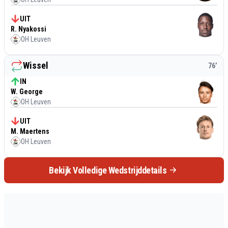
UIT
R. Nyakossi
OH Leuven
Wissel
76
’
IN
W. George
OH Leuven
UIT
M. Maertens
OH Leuven
Bekijk Volledige Wedstrijddetails