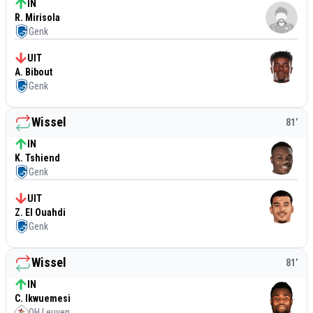
IN
R. Mirisola
Genk
UIT
A. Bibout
Genk
Wissel
81
’
IN
K. Tshiend
Genk
UIT
Z. El Ouahdi
Genk
Wissel
81
’
IN
C. Ikwuemesi
OH Leuven