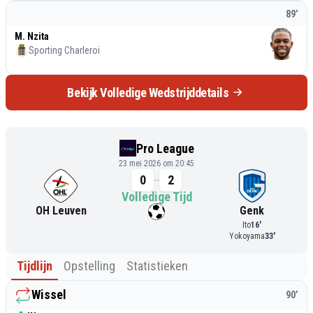
89
’
M. Nzita
Sporting Charleroi
Bekijk Volledige Wedstrijddetails
Pro League
23 mei 2026 om 20:45
0
2
Volledige Tijd
OH Leuven
Genk
Ito
16
'
Yokoyama
33
'
Tijdlijn
Opstelling
Statistieken
Wissel
90
’