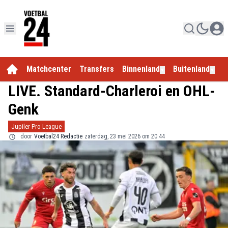
Matchcenter
Transfers
Binnenland
Buitenland
E
▼
▼
LIVE. Standard-Charleroi en OHL-
Genk
Jupiler Pro League
door
Voetbal24 Redactie
zaterdag, 23 mei 2026 om 20:44