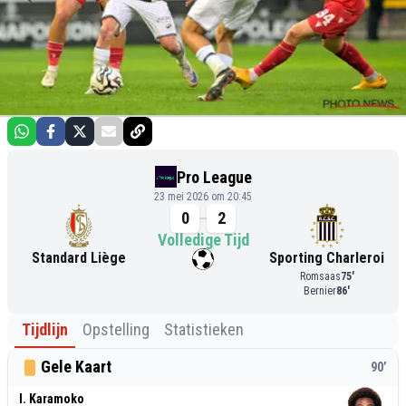
Pro League
23 mei 2026 om 20:45
0
2
Volledige Tijd
Standard Liège
Sporting Charleroi
Romsaas
75
'
Bernier
86
'
Tijdlijn
Opstelling
Statistieken
Gele Kaart
90
’
I. Karamoko