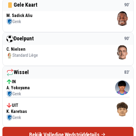
Gele Kaart
90
’
M. Sadick Aliu
Genk
Doelpunt
90
’
C. Nielsen
Standard Liège
Wissel
83
’
IN
A. Yokoyama
Genk
UIT
K. Karetsas
Genk
Bekijk Volledige Wedstrijddetails