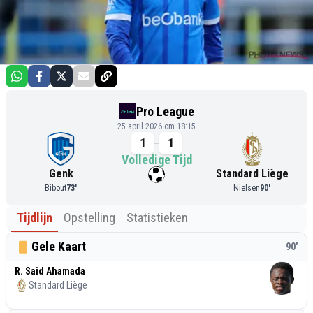
Pro League
25 april 2026 om 18:15
1
1
Volledige Tijd
Genk
Standard Liège
Bibout
73
'
Nielsen
90
'
Tijdlijn
Opstelling
Statistieken
Gele Kaart
90
’
R. Said Ahamada
Standard Liège