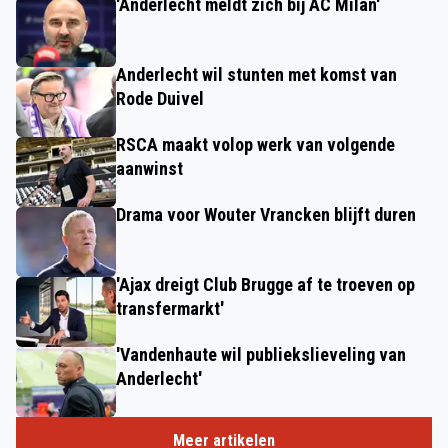
'Anderlecht meldt zich bij AC Milan'
Anderlecht wil stunten met komst van
Rode Duivel
RSCA maakt volop werk van volgende
aanwinst
Drama voor Wouter Vrancken blijft duren
'Ajax dreigt Club Brugge af te troeven op
transfermarkt'
'Vandenhaute wil publiekslieveling van
Anderlecht'
Meer artikelen