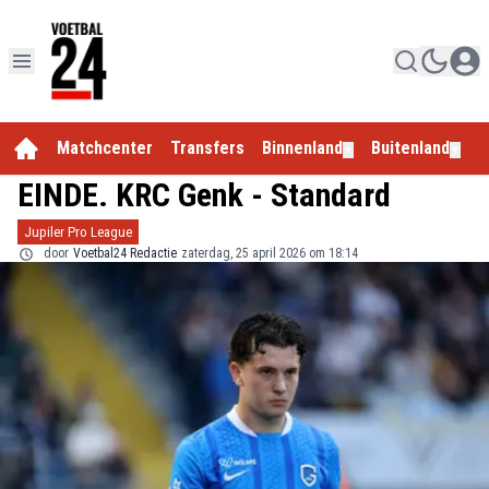
Matchcenter
Transfers
Binnenland
Buitenland
E
▼
▼
EINDE. KRC Genk - Standard
Jupiler Pro League
door
Voetbal24 Redactie
zaterdag, 25 april 2026 om 18:14