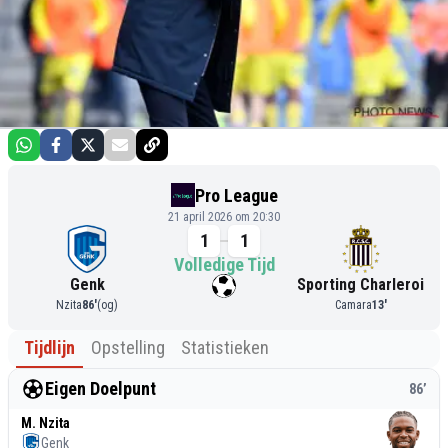
Pro League
21 april 2026 om 20:30
1
1
Volledige Tijd
Genk
Sporting Charleroi
Nzita
86
'
(og)
Camara
13
'
Tijdlijn
Opstelling
Statistieken
Eigen Doelpunt
86
’
M. Nzita
Genk