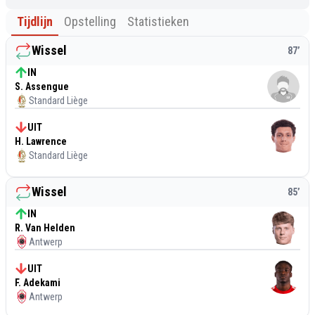
Tijdlijn
Opstelling
Statistieken
Wissel
87
’
IN
S. Assengue
Standard Liège
UIT
H. Lawrence
Standard Liège
Wissel
85
’
IN
R. Van Helden
Antwerp
UIT
F. Adekami
Antwerp