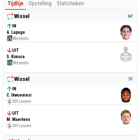
Tijdlijn
Opstelling
Statistieken
Wissel
84
’
IN
A. Lapage
Westerlo
UIT
S. Kimura
Westerlo
Wissel
76
’
IN
C. Ikwuemesi
OH Leuven
UIT
M. Maertens
OH Leuven