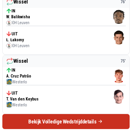
Wissel
76
’
IN
W. Balikwisha
OH Leuven
UIT
Ł. Łakomy
OH Leuven
Wissel
75
’
IN
A. Cruz Patrão
Westerlo
UIT
T. Van den Keybus
Westerlo
Bekijk Volledige Wedstrijddetails