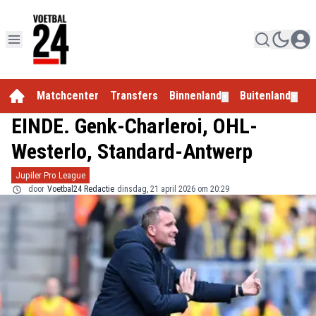
Matchcenter
Transfers
Binnenland
Buitenland
E
▼
▼
EINDE. Genk-Charleroi, OHL-
Westerlo, Standard-Antwerp
Jupiler Pro League
door
Voetbal24 Redactie
dinsdag, 21 april 2026 om 20:29