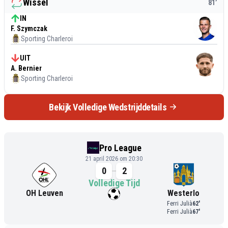
Wissel
81
’
IN
F. Szymczak
Sporting Charleroi
UIT
A. Bernier
Sporting Charleroi
Bekijk Volledige Wedstrijddetails
Pro League
21 april 2026 om 20:30
0
2
Volledige Tijd
OH Leuven
Westerlo
Ferri Julià
62
'
Ferri Julià
67
'