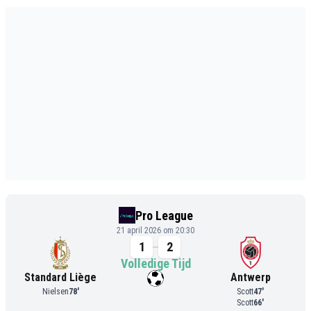
Pro League
21 april 2026 om 20:30
1
2
Volledige Tijd
Standard Liège
Antwerp
Nielsen
78
'
Scott
47
'
Scott
66
'