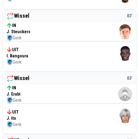
Wissel
83
’
IN
J. Steuckers
Genk
UIT
I. Bangoura
Genk
Wissel
83
’
IN
J. Erabi
Genk
UIT
J. Ito
Genk