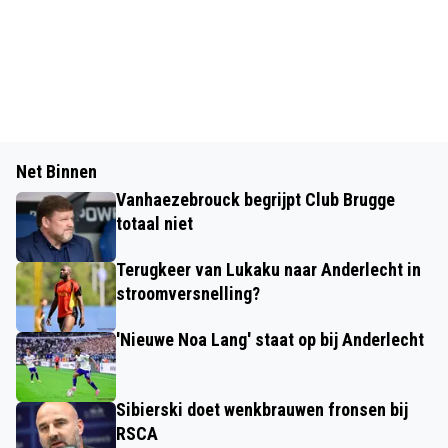
Net Binnen
Vanhaezebrouck begrijpt Club Brugge
totaal niet
Terugkeer van Lukaku naar Anderlecht in
stroomversnelling?
'Nieuwe Noa Lang' staat op bij Anderlecht
Sibierski doet wenkbrauwen fronsen bij
RSCA