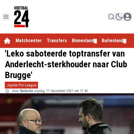
Matchcenter
Transfers
Binnenland
Buitenland
E
▼
▼
'Leko saboteerde toptransfer van
Anderlecht-sterkhouder naar Club
Brugge'
Jupiler Pro League
door
Redactie
vrijdag, 17 december 2021 om 17:45