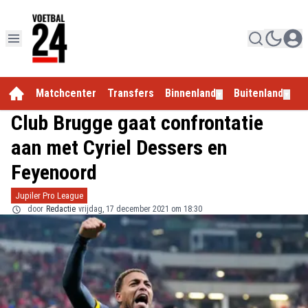
Matchcenter
Transfers
Binnenland
Buitenland
E
▼
▼
Club Brugge gaat confrontatie
aan met Cyriel Dessers en
Feyenoord
Jupiler Pro League
door
Redactie
vrijdag, 17 december 2021 om 18:30