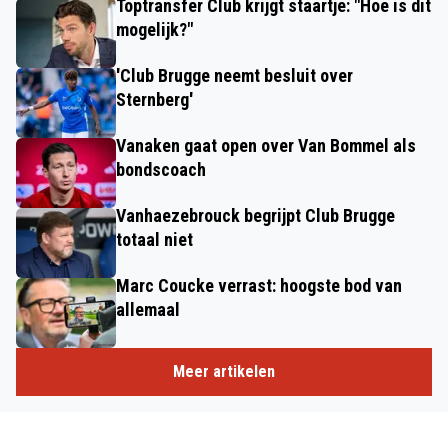
Toptransfer Club krijgt staartje: "Hoe is dit
mogelijk?"
'Club Brugge neemt besluit over
Sternberg'
Vanaken gaat open over Van Bommel als
bondscoach
Vanhaezebrouck begrijpt Club Brugge
totaal niet
Marc Coucke verrast: hoogste bod van
allemaal
Meer artikelen